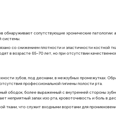
бов обнаруживают сопутствующие хронические патологии: а
й системы.
язано со снижением плотности и эластичности костной ткан
ят в возрасте 65–70 лет, но при отсутствии качественно
хности зубов, под деснами, в межзубных промежутках. Обра
 отсутствия профессиональной гигиены полости рта.
ный ободок, более выраженный с внутренней стороны зубно
кает неприятный запах изо рта, кровоточивость и боль в де
й ткани, что служит входными воротами для проникновения