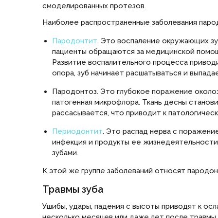
смоделированных протезов.
Наиболее распространенные заболевания паро
Пародонтит
. Это воспаление окружающих зу
пациенты обращаются за медицинской помощь
Развитие воспалительного процесса приводи
опора, зуб начинает расшатываться и выпада
Пародонтоз. Это глубокое поражение околоз
патогенная микрофлора. Ткань десны станов
рассасывается, что приводит к патологичес
Периодонтит
. Это распад нерва с поражен
инфекция и продукты ее жизнедеятельности,
зубами.
К этой же группе заболеваний относят пародо
Травмы зуба
Ушибы, удары, падения с высоты приводят к о
несколько месяцев или даже лет после травмы.