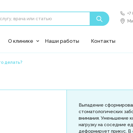
+7
'polyclin:shedule.record' is not a component
Ми
О клинике
Наши работы
Контакты
то делать?
Выпадение сформирован
стоматологических забо
внимания. Уменьшение 
нагрузку на соседние е
деформирует прикус. В 