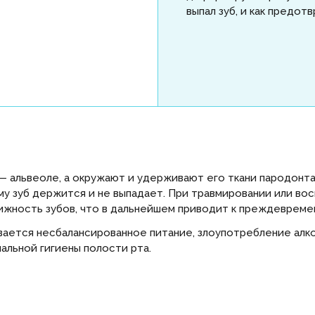
выпал зуб, и как предо
 — альвеоле, а окружают и удерживают его ткани пародонта
у зуб держится и не выпадает. При травмировании или во
ижность зубов, что в дальнейшем приводит к преждевремен
вается несбалансированное питание, злоупотребление алко
альной гигиены полости рта.