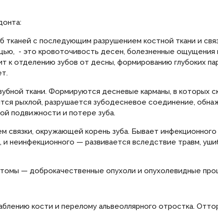
донта:
б тканей с последующим разрушением костной ткани и связ
ю, - это кровоточивость десен, болезненные ощущения при
т к отделению зубов от десны, формированию глубоких па
ет.
убной ткани. Формируются десневые карманы, в которых ск
ится рыхлой, разрушается зубодесневое соединение, обнаж
кой подвижности и потере зуба.
ием связки, окружающей корень зуба. Бывает инфекционног
 и неинфекционного — развивается вследствие травм, ушиб
нтомы — доброкачественные опухоли и опухолевидные про
слаблению кости и перелому альвеоллярного отростка. Отт