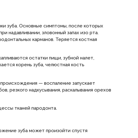
ки зуба. Основные симптомы, после которых
 надавливании, зловонный запах изо рта.
родонтальных карманов. Теряется костная
апливаются остатки пищи, зубной налет,
ается корень зуба, челюстная кость
о происхождения — воспаление запускает
ов, резкого надкусывания, раскалывания орехов
цессы тканей пародонта.
оржение зуба может произойти спустя