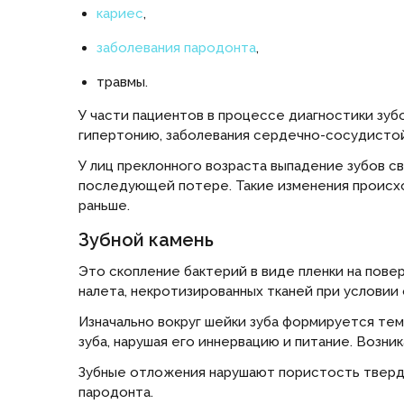
кариес
,
заболевания пародонта
,
травмы.
У части пациентов в процессе диагностики зу
гипертонию, заболевания сердечно-сосудисто
У лиц преклонного возраста выпадение зубов св
последующей потере. Такие изменения происход
раньше.
Зубной камень
Это скопление бактерий в виде пленки на повер
налета, некротизированных тканей при условии
Изначально вокруг шейки зуба формируется тем
зуба, нарушая его иннервацию и питание. Возни
Зубные отложения нарушают пористость твердо
пародонта.