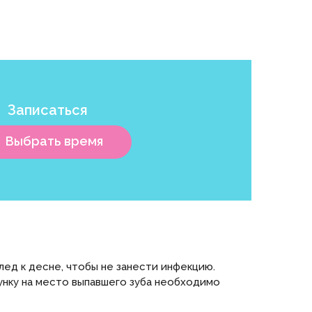
Записаться
Выбрать время
лед к десне, чтобы не занести инфекцию.
унку на место выпавшего зуба необходимо