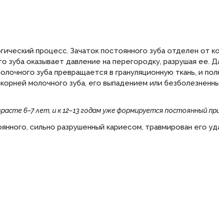
ический процесс. Зачаток постоянного зуба отделен от ко
о зуба оказывает давление на перегородку, разрушая ее. Д
молочного зуба превращается в грануляционную ткань, и по
корней молочного зуба, его выпадением или безболезненны
зрасте 6–7 лет, и к 12–13 годам уже формируется постоянный пр
нного, сильно разрушенный кариесом, травмирован его уд