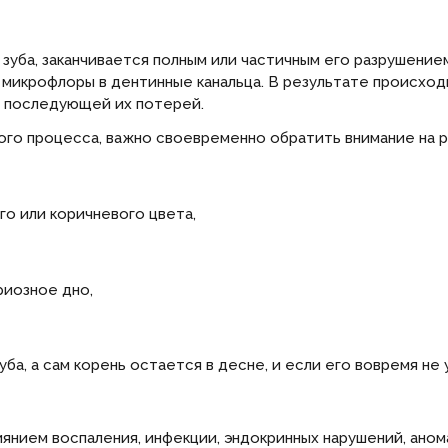
зуба, заканчивается полным или частичным его разрушение
микрофлоры в дентинные канальца. В результате происходи
 с последующей их потерей.
го процесса, важно своевременно обратить внимание на ра
го или коричневого цвета,
риозное дно,
а, а сам корень остается в десне, и если его вовремя не 
нием воспаления, инфекции, эндокринных нарушений, анома