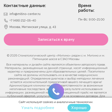
Контактные данные:
Время
работы:
info@mitino-center.ru
Пн-Вс: 9:00-21:00
+7 (495) 212-05-40
Москва, Митинская улица, д. 43
Записаться к врачу
© 2026 Стоматологический центр «Митино» рядом с м. Митино и м.
Пятницкое шоссе в СЗАО Москвы
Все материалы и дизайн сайта являются объектами авторского права.
Материалы, размещенные на данной странице, носят информационный
характер и предназначены для образовательных целей. Посетители
сайта не должны использовать их в качестве медицинских
рекомендаций. Определение диагноза и выбор методики лечения
остается исключительной прерогативой вашего лечащего врача!
Администрация клиники не несет ответственности за возможные
негативные последствия, возникшие в результате использования
информации, размещенной на сайте. Размещенный прайс не является
публичной офертой, услуги оказываются на основании договора. Для
уточнения актуальных цен на медицинские услуги позвоните в контакт-
Сайт использует cookies и аналогичные технологии.
центр клиники.
Хорошо
Узнать подробнее
Политика конфиденциальности