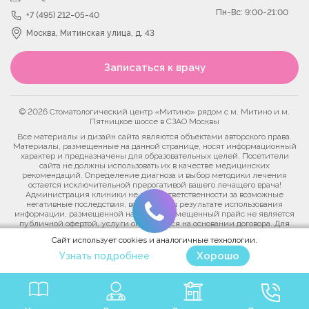
Пн-Вс: 9:00-21:00
+7 (495) 212-05-40
Москва, Митинская улица, д. 43
Записаться к врачу
© 2026 Стоматологический центр «Митино» рядом с м. Митино и м.
Пятницкое шоссе в СЗАО Москвы
Все материалы и дизайн сайта являются объектами авторского права.
Материалы, размещенные на данной странице, носят информационный
характер и предназначены для образовательных целей. Посетители
сайта не должны использовать их в качестве медицинских
рекомендаций. Определение диагноза и выбор методики лечения
остается исключительной прерогативой вашего лечащего врача!
Администрация клиники не несет ответственности за возможные
негативные последствия, возникшие в результате использования
информации, размещенной на сайте. Размещенный прайс не является
публичной офертой, услуги оказываются на основании договора. Для
уточнения актуальных цен на медицинские услуги позвоните в контакт-
Сайт использует cookies и аналогичные технологии.
центр клиники.
Хорошо
Узнать подробнее
Политика конфиденциальности