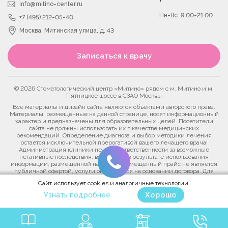
info@mitino-center.ru
Пн-Вс: 9:00-21:00
+7 (495) 212-05-40
Москва, Митинская улица, д. 43
Записаться к врачу
© 2026 Стоматологический центр «Митино» рядом с м. Митино и м.
Пятницкое шоссе в СЗАО Москвы
Все материалы и дизайн сайта являются объектами авторского права.
Материалы, размещенные на данной странице, носят информационный
характер и предназначены для образовательных целей. Посетители
сайта не должны использовать их в качестве медицинских
рекомендаций. Определение диагноза и выбор методики лечения
остается исключительной прерогативой вашего лечащего врача!
Администрация клиники не несет ответственности за возможные
негативные последствия, возникшие в результате использования
информации, размещенной на сайте. Размещенный прайс не является
публичной офертой, услуги оказываются на основании договора. Для
уточнения актуальных цен на медицинские услуги позвоните в контакт-
Сайт использует cookies и аналогичные технологии.
центр клиники.
Хорошо
Узнать подробнее
Политика конфиденциальности