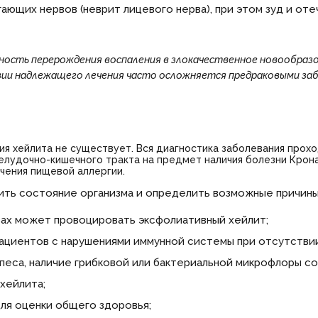
ающих нервов (неврит лицевого нерва), при этом зуд и оте
ость перерождения воспаления в злокачественное новообразо
ии надлежащего лечения часто осложняется предраковыми заб
я хейлита не существует. Вся диагностика заболевания прохо
желудочно-кишечного тракта на предмет наличия болезни Крона
чения пищевой аллергии.
ть состояние организма и определить возможные причины
зах может провоцировать эксфолиативный хейлит;
пациентов с нарушениями иммунной системы при отсутстви
песа, наличие грибковой или бактериальной микрофлоры с
хейлита;
для оценки общего здоровья;