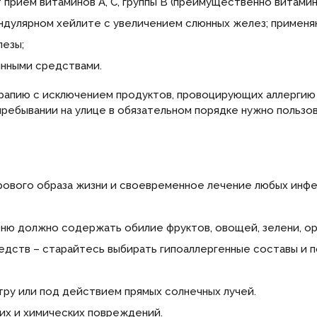
прием витаминов А, С, группы В (преимущественно витамин
андулярном хейлите с увеличением слюнных желез; применя
лезы;
нными средствами.
рапию с исключением продуктов, провоцирующих аллергию
пребывании на улице в обязательном порядке нужно польз
рового образа жизни и своевременное лечение любых инфек
ню должно содержать обилие фруктов, овощей, зелени, ор
дств – старайтесь выбирать гипоаллергенные составы и 
ру или под действием прямых солнечных лучей.
их и химических повреждений.