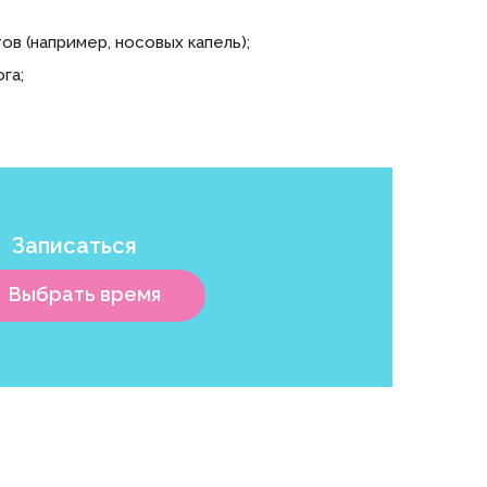
в (например, носовых капель);
га;
Записаться
Выбрать время