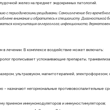
удочной желез на предмет эндокринных патологий.
нию с периодическими рецидивами. Самоизлечение без врачебно
облеме внимание и обратитесь к специалисту. Диагностикой 
ваться консультация аллерголога, инфекциониста, дерматовен
 в лечении. В комплексе воздействие может включать:
ролог прописывает успокаивающие препараты, транквилиза
азером, ультразвуком, магнитотерапией, электрофорезом;
 – назначают негормональные противовоспалительные сре
ему приемом иммуномодуляторов и иммуностимуляторов;