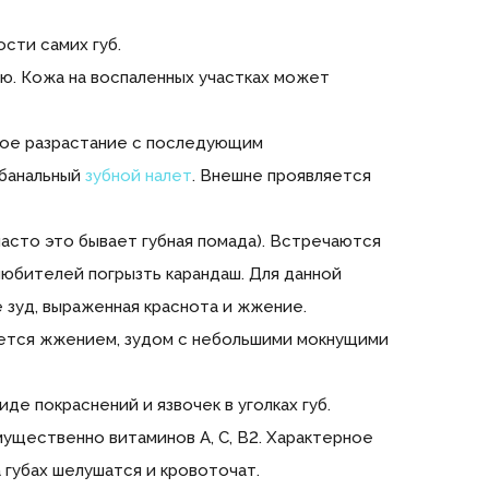
сти самих губ.
. Кожа на воспаленных участках может
ное разрастание с последующим
банальный
зубной налет
. Внешне проявляется
асто это бывает губная помада). Встречаются
любителей погрызть карандаш. Для данной
 зуд, выраженная краснота и жжение.
яется жжением, зудом с небольшими мокнущими
е покраснений и язвочек в уголках губ.
ущественно витаминов А, С, В2. Характерное
 губах шелушатся и кровоточат.