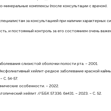
-минеральные комплексы (после консультации с врачом).
пециалистам за консультацией при наличии характерных с
ость, и постоянный контроль за его состоянием очень ва
 Заболевания слизистой оболочки полости рта. – 2001.
 А. Эксфолиативный хейлит-редкое заболевание красной кайм
– С. 54-57.
линические особенности. – 2022.
 Атопический хейлит //ББК 57.336. 6я431. – 2023. – С. 52.