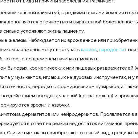
мости от вида и причины заболевания. Различают:
нием красной каймы губ, с редкими очагами жжения и сухо
ния дополняются отечностью и выраженной болезненностью
е сильно усложняют жизнь пациенту.
нные железы. Наблюдается их врожденное или приобретен
чником заражения могут выступать
кариес
,
пародонтит
или 
, которые со временем начинают мокнуть.
ем бытовых, косметических или пищевых раздражителей (ч
ита у музыкантов, играющих на духовых инструментах, и у 
я отечность, нередко с формированием пузырьков, а также
воздействием погодных явлений (ветра, солнца) и проявл
формируются эрозии и язвочки.
имптома дерматитов или нейродермитов. Проявляется в вид
рмируется в ответ на резкий недостаток витаминов, преим
ка. Слизистые ткани приобретают отечный вид, трещины на