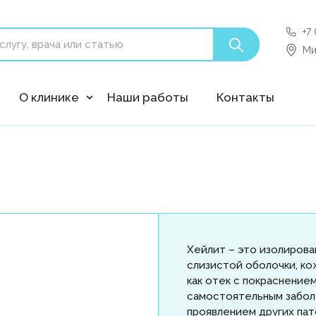
+7
'polyclin:shedule.record' is not a component
Ми
О клинике
Наши работы
Контакты
Хейлит – это изолирова
слизистой оболочки, ко
как отек с покраснение
самостоятельным забол
проявлением других пат