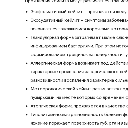
Проявления хейлита могут различаться в зависи
Эксфолиативный хейлит – проявляется шелуше
Экссудативный хейлит – симптомы заболева
покрываться запекшимися корочками, которы
Гландулярная форма затрагивает малые слю
инфицированием бактериями. При этом исто
формированием трещинок на поверхности губ
Аллергическая форма возникает под действи
характерные проявления аллергического хейл
разновидности воспаления характерна сильна
Метеорологический хейлит развивается под 
пузырьками, на месте которых со временем 
Атопическая форма проявляется в качестве с
Гиповитаминозная разновидность болезни фо
жжение поражает поверхность губ, рта и язы