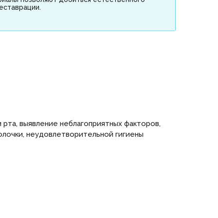
еставрации.
рта, выявление неблагоприятных факторов,
олочки, неудовлетворительной гигиены