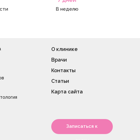
асти
В неделю
а
О клинике
Врачи
Контакты
ов
Статьи
Карта сайта
тология
Записаться к