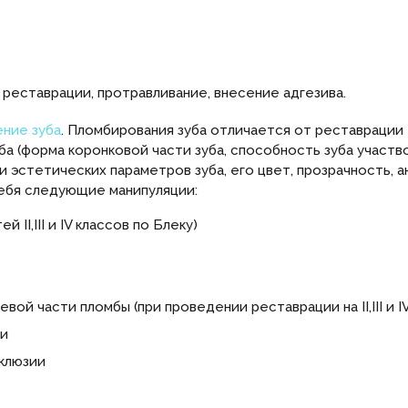
реставрации, протравливание, внесение адгезива.
ние зуба
. Пломбирования зуба отличается от реставрации
а (форма коронковой части зуба, способность зуба участво
 эстетических параметров зуба, его цвет, прозрачность,
себя следующие манипуляции:
II,III и IV классов по Блеку)
ой части пломбы (при проведении реставрации на II,III и IV
ти
кклюзии