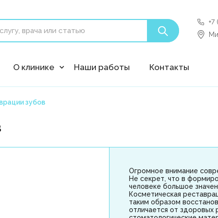
+7
'polyclin:shedule.record' is not a component
Ми
О клинике
Наши работы
Контакты
врации зубов
в
Огромное внимание совр
Не секрет, что в формир
человеке большое значен
Косметическая реставрац
таким образом восстанов
отличается от здоровых 
стоматологические мате