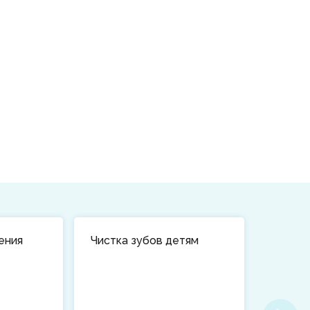
ения
Чистка зубов детям
Лечени
у ребе