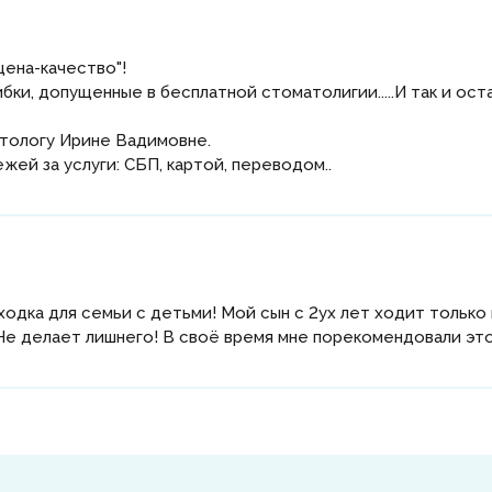
цена-качество"!
и, допущенные в бесплатной стоматолигии.....И так и оста
атологу Ирине Вадимовне.
жей за услуги: СБП, картой, переводом..
одка для семьи с детьми! Мой сын с 2ух лет ходит только 
е делает лишнего! В своё время мне порекомендовали это