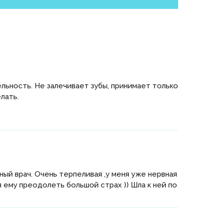
льность. Не залечивает зубы, принимает только
лать.
й врач. Очень терпеливая ,у меня уже нервная
 ему преодолеть большой страх )) Шла к ней по