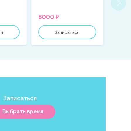
8000 ₽
от 38
ся
Записаться
Записаться
Выбрать время