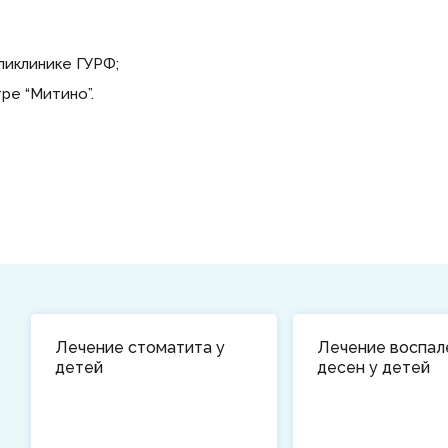
оликлинике ГУРФ;
ре “Митино”.
Лечение стоматита у
Лечение воспал
детей
десен у детей