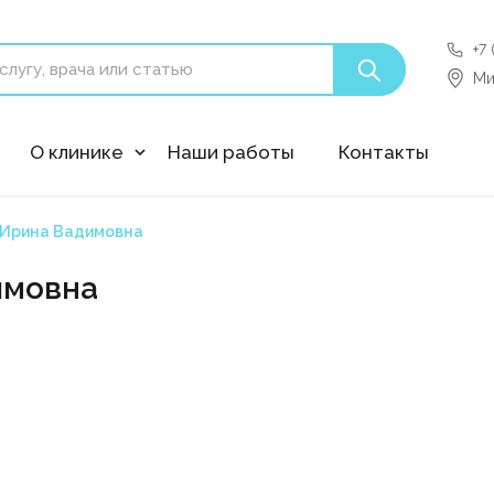
+7
'polyclin:shedule.record' is not a component
Ми
О клинике
Наши работы
Контакты
 Ирина Вадимовна
имовна