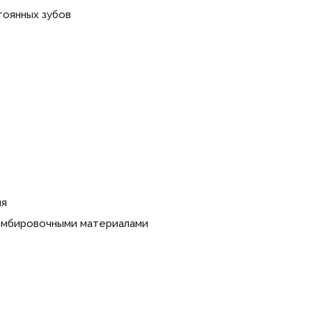
тоянных зубов
ия
омбировочными материалами