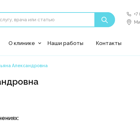
+7
'polyclin:shedule.record' is not a component
Ми
О клинике
Наши работы
Контакты
тьяна Александровна
андровна
ениях: