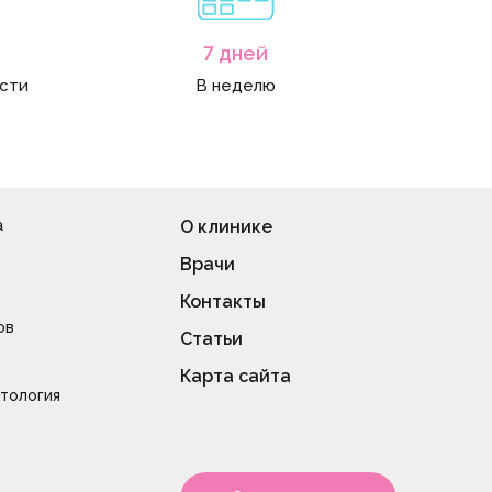
7 дней
асти
В неделю
а
О клинике
Врачи
Контакты
ов
Статьи
Карта сайта
тология