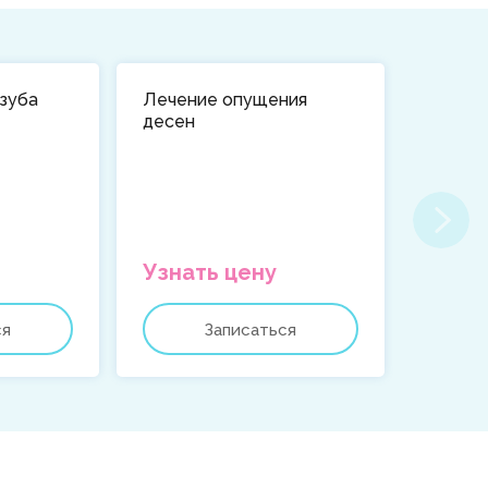
 зуба
Лечение опущения
Испол
десен
Узнать цену
от 19
ся
Записаться