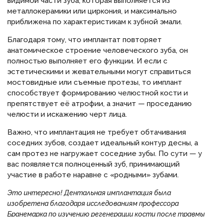
видимой части зуба, которая выполняется из
металлокерамики или циркония, и максимально
приближена по характеристикам к зубной эмали.
Благодаря тому, что имплантат повторяет
анатомическое строение человеческого зуба, он
полностью выполняет его функции. И если с
эстетическими и жевательными могут справиться
мостовидные или съемные протезы, то имплант
способствует формированию челюстной кости и
препятствует её атрофии, а значит — проседанию
челюсти и искажению черт лица.
Важно, что имплантация не требует обтачивания
соседних зубов, создает идеальный контур десны, а
сам протез не нагружает соседние зубы. По сути — у
вас появляется полноценный зуб, принимающий
участие в работе наравне с «родными» зубами.
Это интересно! Дентальная имплантация была
изобретена благодаря исследованиям профессора
Бранемарка по изучению регенерации кости после травмы