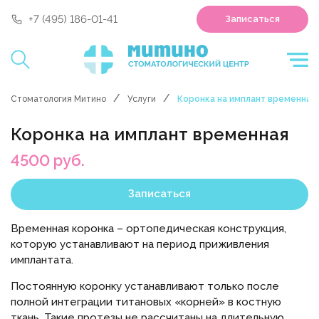
'polyclin:shedule.record' is not a component
+7 (495) 186-01-41
Записаться
Стоматология Митино
Услуги
Коронка на имплант временная
Коронка на имплант временная
4500 руб.
Записаться
Временная коронка – ортопедическая конструкция,
которую устанавливают на период приживления
имплантата.
Постоянную коронку устанавливают только после
полной интеграции титановых «корней» в костную
ткань. Такие протезы не рассчитаны на длительную